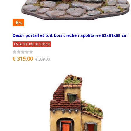
-6
%
Décor portail et toit bois crèche napolitaine 63x61x65 cm
EN RUPTURE DE STOCK
€ 319,00
€ 339,00