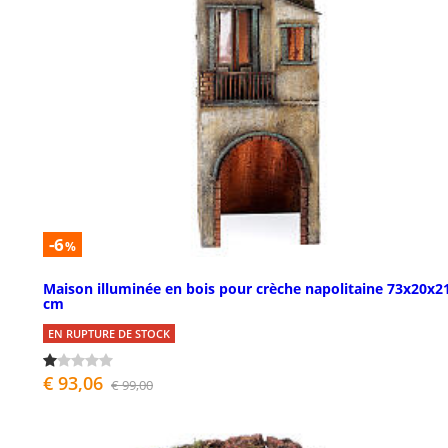
-6
%
Maison illuminée en bois pour crèche napolitaine 73x20x2
cm
EN RUPTURE DE STOCK
€ 93,06
€ 99,00