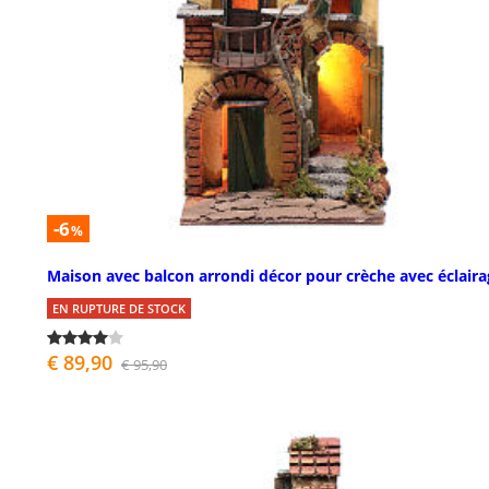
-6
%
Maison avec balcon arrondi décor pour crèche avec éclaira
EN RUPTURE DE STOCK
€ 89,90
€ 95,90