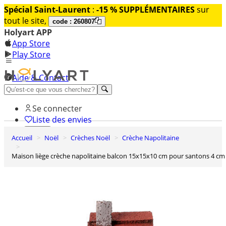
Spécial Saint-Laurent
:
-15 % SUPPLÉMENTAIRES
sur
tout le site,
code : 260807
Holyart APP
App Store
Play Store
Aide & Contact
Découvrez Premium
Se connecter
Liste des envies
Accueil
Noël
Crèches Noël
Crèche Napolitaine
0
Panier
Maison liège crèche napolitaine balcon 15x15x10 cm pour santons 4 cm