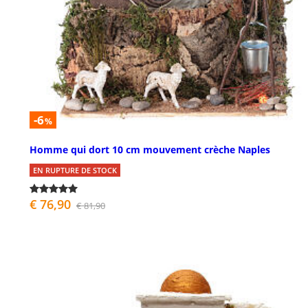
-6
%
Homme qui dort 10 cm mouvement crèche Naples
EN RUPTURE DE STOCK
€ 76,90
€ 81,90