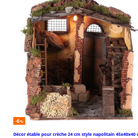
-6
%
Décor étable pour crèche 24 cm style napolitain 45x40x40