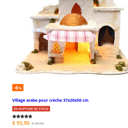
-6
%
Village arabe pour crèche 37x20x50 cm
EN RUPTURE DE STOCK
€ 93,90
€ 99,90