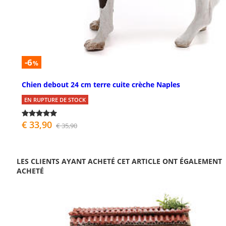
-6
%
Chien debout 24 cm terre cuite crèche Naples
EN RUPTURE DE STOCK
€ 33,90
€ 35,90
LES CLIENTS AYANT ACHETÉ CET ARTICLE ONT ÉGALEMENT
ACHETÉ