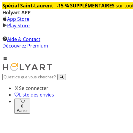
Spécial Saint-Laurent
:
-15 % SUPPLÉMENTAIRES
sur tout
Holyart APP
App Store
Play Store
Aide & Contact
Découvrez Premium
Se connecter
Liste des envies
0
Panier