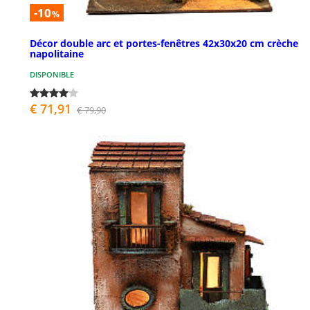
-10
%
Décor double arc et portes-fenêtres 42x30x20 cm crèche
napolitaine
DISPONIBLE
€ 71,91
€ 79,90