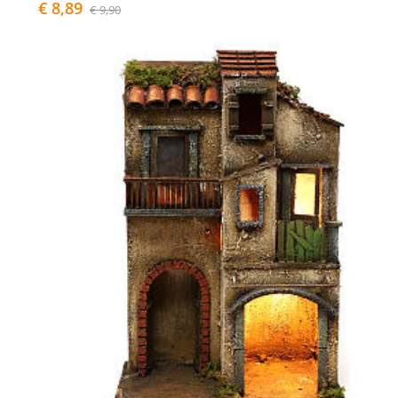
€ 8,89
€ 9,90