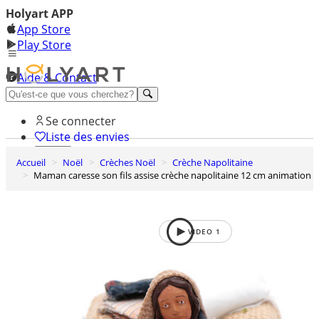
Holyart APP
App Store
Play Store
Aide & Contact
Découvrez Premium
Se connecter
Liste des envies
Accueil
Noël
Crèches Noël
Crèche Napolitaine
0
Maman caresse son fils assise crèche napolitaine 12 cm animation
Panier
VIDEO
1