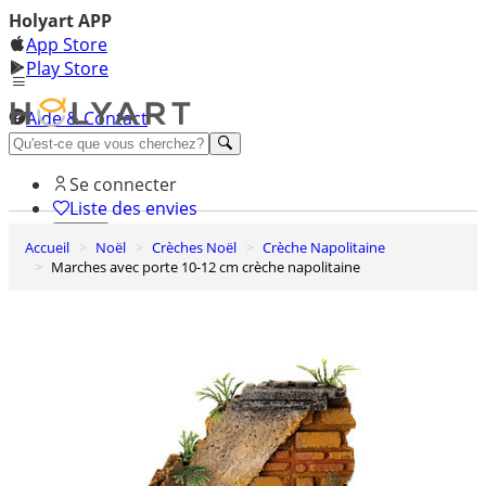
Holyart APP
App Store
Play Store
Aide & Contact
Découvrez Premium
Se connecter
Liste des envies
Accueil
Noël
Crèches Noël
Crèche Napolitaine
0
Marches avec porte 10-12 cm crèche napolitaine
Panier