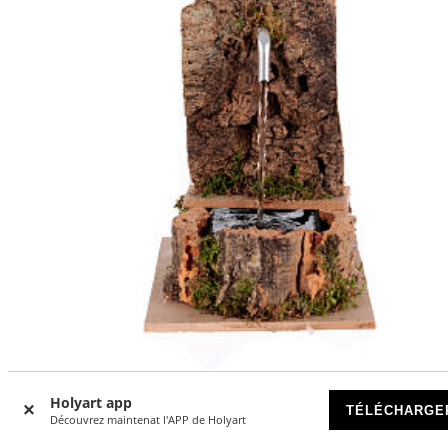
Holyart app
Fontaine miniature rocher décor crèche napolitaine 10 cm
TÉLÉCHARGE
Découvrez maintenat l'APP de Holyart
20x10x15 cm