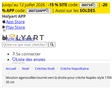
Jusqu'au 12 juillet 2026 :
-15 % SITE
code:
|
-20
260710
% APP
code:
| Aussi sur les
SOLDES
.
260710APP
Holyart APP
App Store
Play Store
Aide & Contact
Découvrez Premium
Se connecter
Liste des envies
Accueil
Noël
Crèches Noël
Crèche Napolitaine
0
Panier
Mouton agenouillée tourné vers la droite pour crèche Naples style 1700
35 cm