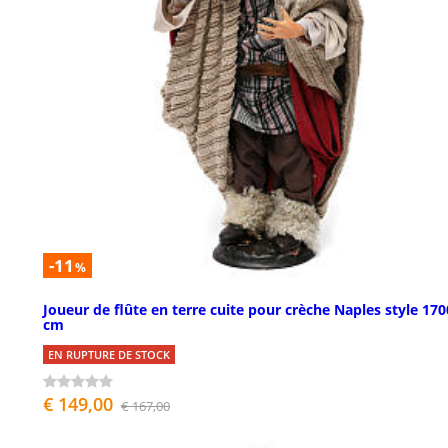
-11
%
Joueur de flûte en terre cuite pour crèche Naples style 170
cm
EN RUPTURE DE STOCK
€ 149,00
€ 167,00