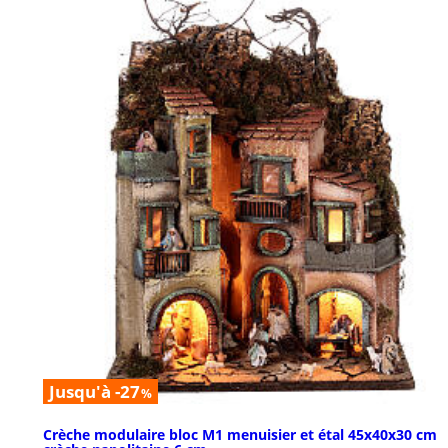
Jusqu'à -27
%
Crèche modulaire bloc M1 menuisier et étal 45x40x30 cm