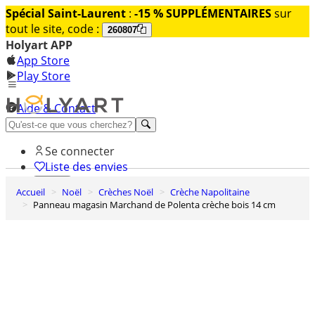
Spécial Saint-Laurent
:
-15 % SUPPLÉMENTAIRES
sur
tout le site, code :
260807
Holyart APP
App Store
Play Store
Aide & Contact
Découvrez Premium
Se connecter
Liste des envies
Accueil
Noël
Crèches Noël
Crèche Napolitaine
0
Panneau magasin Marchand de Polenta crèche bois 14 cm
Panier