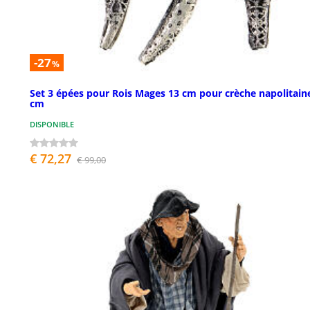
-27
%
Set 3 épées pour Rois Mages 13 cm pour crèche napolitain
cm
DISPONIBLE
€ 72,27
€ 99,00