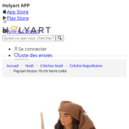
Holyart APP
App Store
Play Store
Aide & Contact
Découvrez Premium
Se connecter
Liste des envies
Accueil
Noël
Crèches Noël
Crèche Napolitaine
0
Paysan bossu 10 cm terre cuite
Panier