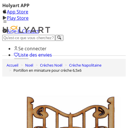
Holyart APP
App Store
Play Store
Aide & Contact
Découvrez Premium
Se connecter
Liste des envies
Accueil
Noël
Crèches Noël
Crèche Napolitaine
0
Portillon en miniature pour crèche 6,5x6
Panier