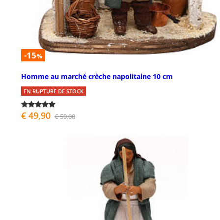
-15
%
Homme au marché crèche napolitaine 10 cm
EN RUPTURE DE STOCK
€ 49,90
€ 59,00