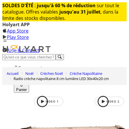
SOLDES D'ÉTÉ
:
jusqu'à 60 % de réduction
sur tout le
catalogue. Offres valables
jusqu'au 31 juillet
, dans la
limite des stocks disponibles.
Holyart APP
App Store
Play Store
Aide & Contact
Découvrez Premium
Se connecter
Accueil
Noël
Crèches Noël
Crèche Napolitaine
Liste des envies
Radio crèche napolitaine 8 cm lumière LED 30x40x20 cm
0
Panier
VIDEO
1
VIDEO
2