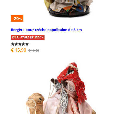
-20
%
Bergère pour crèche napolitaine de 8 cm
EN RUPTURE DE STOCK
€ 15,90
€ 19,90