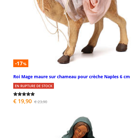
-17
%
Roi Mage maure sur chameau pour crèche Naples 6 cm
EN RUPTURE DE STOCK
€ 19,90
€ 23,90