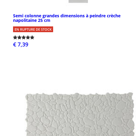
Semi colonne grandes dimensions à peindre crèche
napolitaine 25 cm
EN RUPTURE DE STOCK
€ 7,39