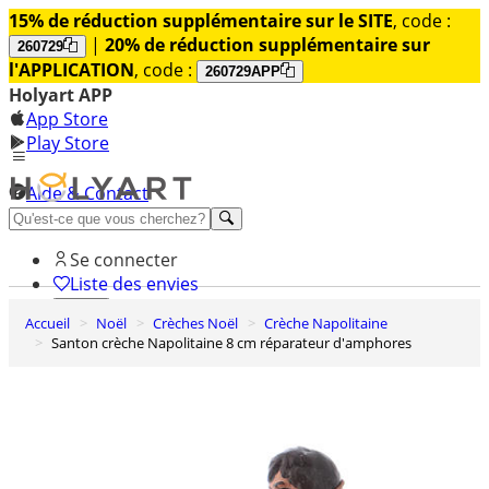
15% de réduction supplémentaire sur le SITE
, code :
|
20% de réduction supplémentaire sur
260729
l'APPLICATION
, code :
260729APP
Holyart APP
App Store
Play Store
Aide & Contact
Découvrez Premium
Se connecter
Liste des envies
Accueil
Noël
Crèches Noël
Crèche Napolitaine
0
Santon crèche Napolitaine 8 cm réparateur d'amphores
Panier