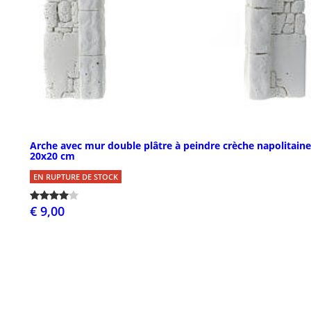
Arche avec mur double plâtre à peindre crèche napolitaine
20x20 cm
EN RUPTURE DE STOCK
€ 9,00