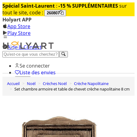
Spécial Saint-Laurent
:
-15 % SUPPLÉMENTAIRES
sur
tout le site, code :
260807
Holyart APP
App Store
Play Store
Aide & Contact
Découvrez Premium
Se connecter
Liste des envies
Accueil
Noël
Crèches Noël
Crèche Napolitaine
0
Set chambre armoire et table de chevet crèche napolitaine 8 cm
Panier