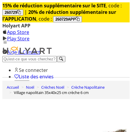
15% de réduction supplémentaire sur le SITE
, code :
|
20% de réduction supplémentaire sur
260729
l'APPLICATION
, code :
260729APP
Holyart APP
App Store
Play Store
Aide & Contact
Découvrez Premium
Se connecter
Liste des envies
Accueil
Noël
Crèches Noël
Crèche Napolitaine
0
Village napolitain 35x40x25 cm crèche 6 cm
Panier