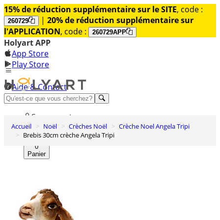
15% de réduction supplémentaire sur le SITE
, code :
|
20% de réduction supplémentaire sur
260729
l'APPLICATION
, code :
260729APP
Holyart APP
App Store
Play Store
Aide & Contact
Découvrez Premium
Se connecter
Accueil
Noël
Crèches Noël
Crèche Noel Angela Tripi
Liste des envies
Brebis 30cm crèche Angela Tripi
0
Panier