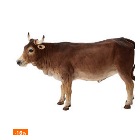
-16
%