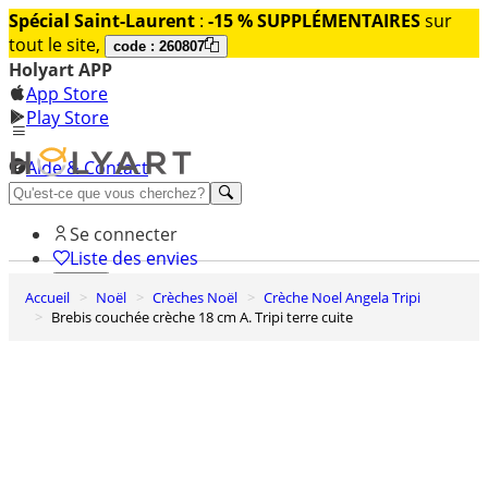
Spécial Saint-Laurent
:
-15 % SUPPLÉMENTAIRES
sur
tout le site,
code : 260807
Holyart APP
App Store
Play Store
Aide & Contact
Découvrez Premium
Se connecter
Liste des envies
Accueil
Noël
Crèches Noël
Crèche Noel Angela Tripi
0
Brebis couchée crèche 18 cm A. Tripi terre cuite
Panier