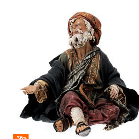
-36
%