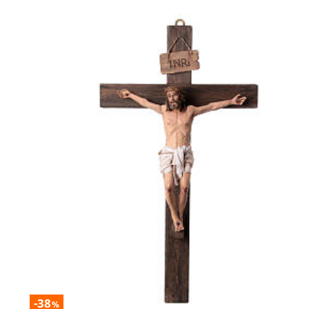
-38
%