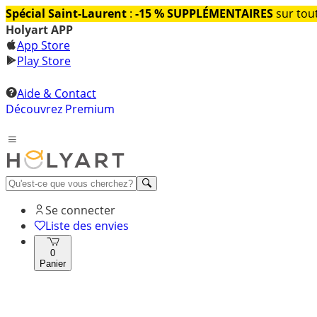
Spécial Saint-Laurent
:
-15 % SUPPLÉMENTAIRES
sur tout
Holyart APP
App Store
Play Store
Aide & Contact
Découvrez Premium
Se connecter
Liste des envies
0
Panier