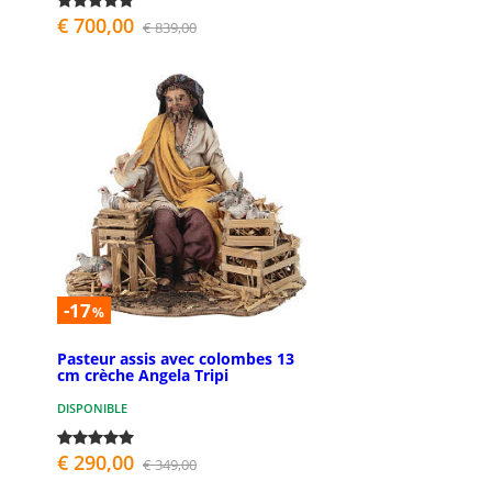
€ 700,00
€ 839,00
-17
%
Pasteur assis avec colombes 13
cm crèche Angela Tripi
DISPONIBLE
€ 290,00
€ 349,00