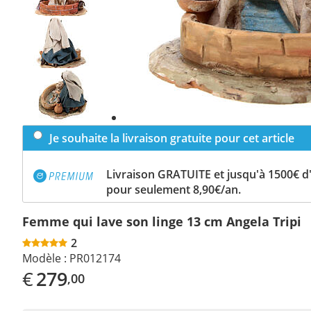
Previous
slide
Next
slide
Je souhaite la livraison gratuite pour cet article
Livraison GRATUITE et jusqu'à 1500€ 
pour seulement 8,90€/an.
Femme qui lave son linge 13 cm Angela Tripi
2
Modèle :
PR012174
€
279
,00