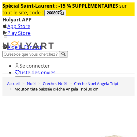
Spécial Saint-Laurent
:
-15 % SUPPLÉMENTAIRES
sur
tout le site, code :
260807
Holyart APP
App Store
Play Store
Aide & Contact
Découvrez Premium
Se connecter
Liste des envies
Accueil
Noël
Crèches Noël
Crèche Noel Angela Tripi
0
Mouton tête baissée crèche Angela Tripi 30 cm
Panier