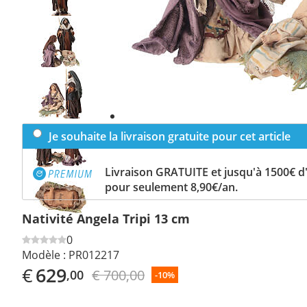
Previous
slide
Next
slide
Je souhaite la livraison gratuite pour cet article
Livraison GRATUITE et jusqu'à 1500€ 
pour seulement 8,90€/an.
Nativité Angela Tripi 13 cm
0
Modèle :
PR012217
€
629
€ 700,00
,00
-10%