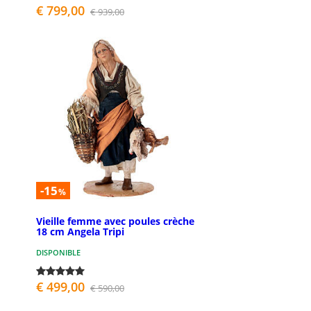
€ 799,00
€ 939,00
-15
%
Vieille femme avec poules crèche
18 cm Angela Tripi
DISPONIBLE
€ 499,00
€ 590,00