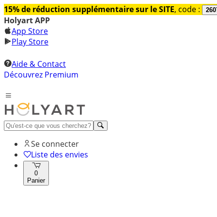
15% de réduction supplémentaire sur le SITE
, code :
260
Holyart APP
App Store
Play Store
Aide & Contact
Découvrez Premium
Se connecter
Liste des envies
0
Panier