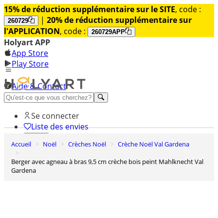
15% de réduction supplémentaire sur le SITE
, code :
|
20% de réduction supplémentaire sur
260729
l'APPLICATION
, code :
260729APP
Holyart APP
App Store
Play Store
Aide & Contact
Découvrez Premium
Se connecter
Liste des envies
Accueil
Noël
Crèches Noël
Crèche Noël Val Gardena
0
Panier
Berger avec agneau à bras 9,5 cm crèche bois peint Mahlknecht Val
Gardena