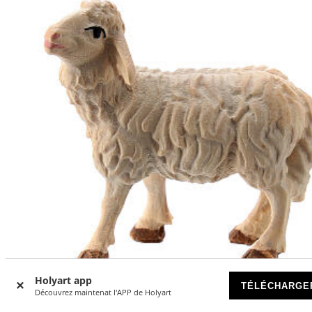
Holyart app
TÉLÉCHARGE
Découvrez maintenat l'APP de Holyart
Mouton debout crèche Raphaël bois Val Gardena 12 cm