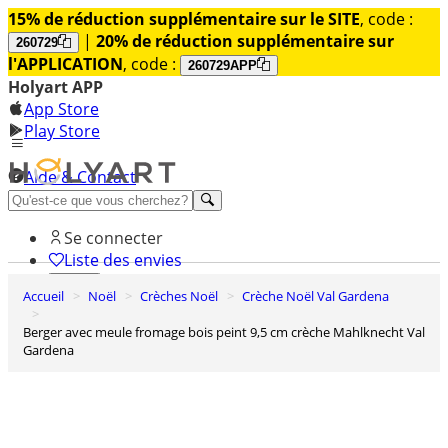
15% de réduction supplémentaire sur le SITE
, code :
|
20% de réduction supplémentaire sur
260729
l'APPLICATION
, code :
260729APP
Holyart APP
App Store
Play Store
Aide & Contact
Découvrez Premium
Se connecter
Liste des envies
Accueil
Noël
Crèches Noël
Crèche Noël Val Gardena
0
Panier
Berger avec meule fromage bois peint 9,5 cm crèche Mahlknecht Val
Gardena