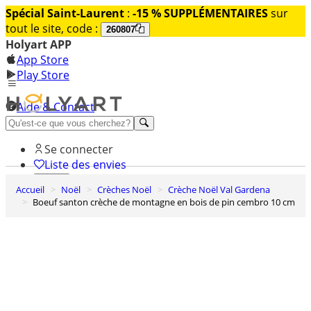
Spécial Saint-Laurent
:
-15 % SUPPLÉMENTAIRES
sur
tout le site, code :
260807
Holyart APP
App Store
Play Store
Aide & Contact
Découvrez Premium
Se connecter
Liste des envies
Accueil
Noël
Crèches Noël
Crèche Noël Val Gardena
0
Boeuf santon crèche de montagne en bois de pin cembro 10 cm
Panier