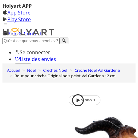
Holyart APP
App Store
Play Store
Aide & Contact
Découvrez Premium
Se connecter
Liste des envies
Accueil
Noël
Crèches Noël
Crèche Noël Val Gardena
0
Bouc pour crèche Original bois peint Val Gardena 12 cm
Panier
VIDEO
1