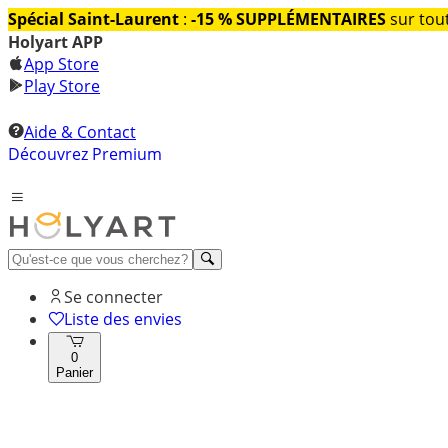
Spécial Saint-Laurent
:
-15 % SUPPLÉMENTAIRES
sur tout
Holyart APP
App Store
Play Store
Aide & Contact
Découvrez Premium
Se connecter
Liste des envies
0
Panier