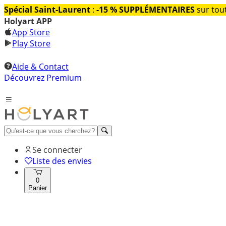
Spécial Saint-Laurent
:
-15 % SUPPLÉMENTAIRES
sur tout
Holyart APP
App Store
Play Store
Aide & Contact
Découvrez Premium
Se connecter
Liste des envies
0
Panier