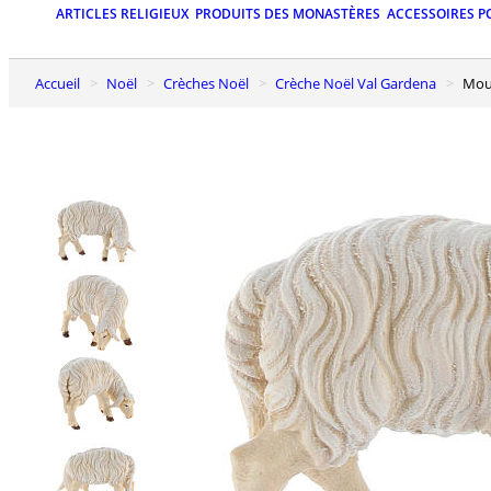
ARTICLES RELIGIEUX
PRODUITS DES MONASTÈRES
ACCESSOIRES P
Accueil
Noël
Crèches Noël
Crèche Noël Val Gardena
Mo