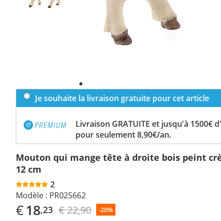
Je souhaite la livraison gratuite pour cet article
Livraison GRATUITE et jusqu'à 1500€ 
pour seulement 8,90€/an.
Mouton qui mange tête à droite bois peint cr
12 cm
2
Modèle :
PR025662
€
18
€ 22,90
,23
-20%