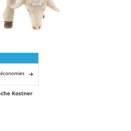
d'économies
èche Kostner