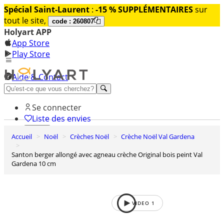
Spécial Saint-Laurent
:
-15 % SUPPLÉMENTAIRES
sur
tout le site,
code : 260807
Holyart APP
App Store
Play Store
Aide & Contact
Découvrez Premium
Se connecter
Liste des envies
Accueil
Noël
Crèches Noël
Crèche Noël Val Gardena
0
Panier
Santon berger allongé avec agneau crèche Original bois peint Val
Gardena 10 cm
VIDEO
1