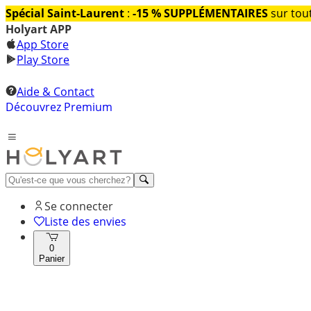
Spécial Saint-Laurent
:
-15 % SUPPLÉMENTAIRES
sur tout
Holyart APP
App Store
Play Store
Aide & Contact
Découvrez Premium
Se connecter
Liste des envies
0
Panier