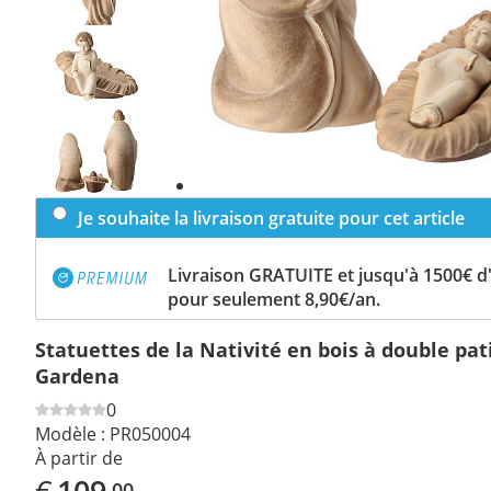
Previous
slide
Next
slide
Je souhaite la livraison gratuite pour cet article
Livraison GRATUITE et jusqu'à 1500€ 
pour seulement 8,90€/an.
Statuettes de la Nativité en bois à double pat
Gardena
0
Modèle :
PR050004
À partir de
€
109
,00