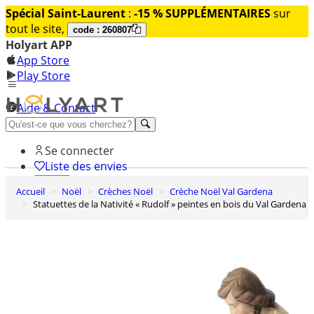
Spécial Saint-Laurent
:
-15 % SUPPLÉMENTAIRES
sur
tout le site,
code : 260807
Holyart APP
App Store
Play Store
Aide & Contact
Découvrez Premium
Se connecter
Liste des envies
Accueil
Noël
Crèches Noël
Crèche Noël Val Gardena
0
Statuettes de la Nativité « Rudolf » peintes en bois du Val Gardena
Panier