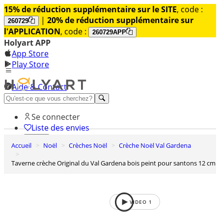
15% de réduction supplémentaire sur le SITE
, code :
|
20% de réduction supplémentaire sur
260729
l'APPLICATION
, code :
260729APP
Holyart APP
App Store
Play Store
Aide & Contact
Découvrez Premium
Se connecter
Liste des envies
Accueil
Noël
Crèches Noël
Crèche Noël Val Gardena
0
Panier
Taverne crèche Original du Val Gardena bois peint pour santons 12 cm
VIDEO
1