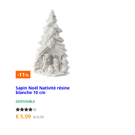
-11
%
Sapin Noël Nativité résine
blanche 10 cm
DISPONIBLE
€ 5,09
€ 5,70