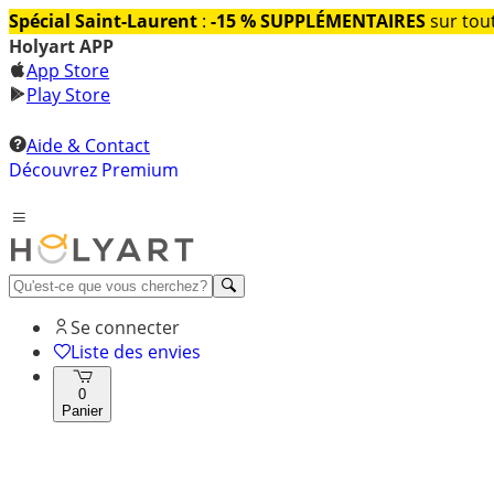
Spécial Saint-Laurent
:
-15 % SUPPLÉMENTAIRES
sur tout
Holyart APP
App Store
Play Store
Aide & Contact
Découvrez Premium
Se connecter
Liste des envies
0
Panier