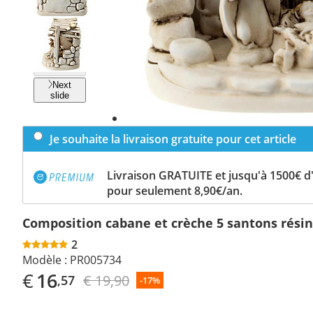
Previous
slide
Next
slide
Je souhaite la livraison gratuite pour cet article
Livraison GRATUITE et jusqu'à 1500€ 
pour seulement 8,90€/an.
Composition cabane et crèche 5 santons rési
2
Modèle :
PR005734
€
16
€ 19,90
,57
-17%