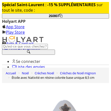
Spécial Saint-Laurent
:
-15 % SUPPLÉMENTAIRES
sur
tout le site, code :
260807
Holyart APP
App Store
Play Store
Aide & Contact
Découvrez Premium
Se connecter
Liste des envies
Accueil
Noël
Crèches Noël
Crèches de Noël mignon
0
Étoile avec Nativité en résine colorée base unique 8,5 cm
Panier