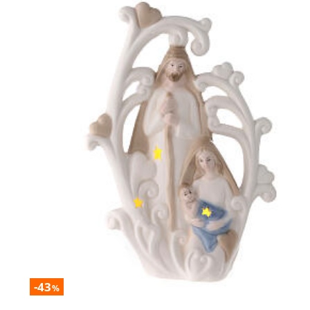
-43
%