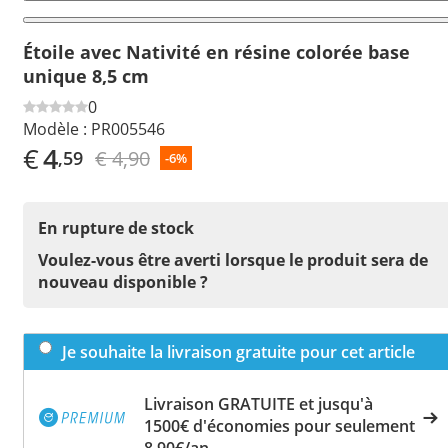
Étoile avec Nativité en résine colorée base
unique 8,5 cm
0
Modèle :
PR005546
€
4
€ 4,90
,59
-6%
En rupture de stock
Voulez-vous être averti lorsque le produit sera de
nouveau disponible ?
Je souhaite la livraison gratuite pour cet article
Livraison GRATUITE et jusqu'à
1500€ d'économies pour seulement
8,90€/an.