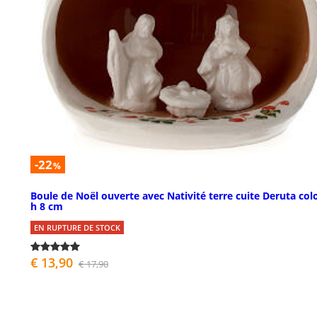
-22
%
Boule de Noël ouverte avec Nativité terre cuite Deruta col
h 8 cm
EN RUPTURE DE STOCK
€ 13,90
€ 17,90