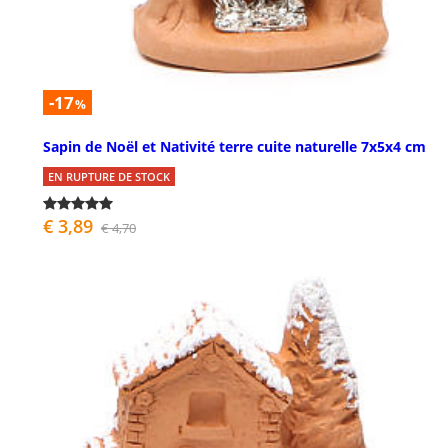
-17
%
Sapin de Noël et Nativité terre cuite naturelle 7x5x4 cm
EN RUPTURE DE STOCK
€ 3,89
€ 4,70