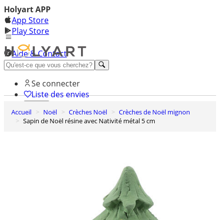
Holyart APP
App Store
Play Store
Aide & Contact
Découvrez Premium
Se connecter
Liste des envies
Accueil
Noël
Crèches Noël
Crèches de Noël mignon
0
Sapin de Noël résine avec Nativité métal 5 cm
Panier