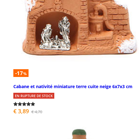
-17
%
Cabane et nativité miniature terre cuite neige 6x7x3 cm
EN RUPTURE DE STOCK
€ 3,89
€ 4,70