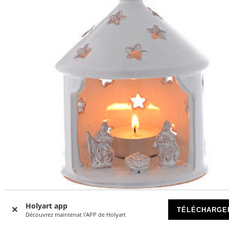
Holyart app
TÉLÉCHARGE
Cabane photophore blanc percé de Noël terre cuite 13 cm
Découvrez maintenat l'APP de Holyart