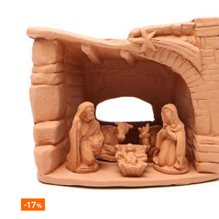
-17
%