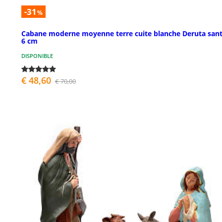
-31
%
Cabane moderne moyenne terre cuite blanche Deruta san
6 cm
DISPONIBLE
€ 48,60
€ 70,00