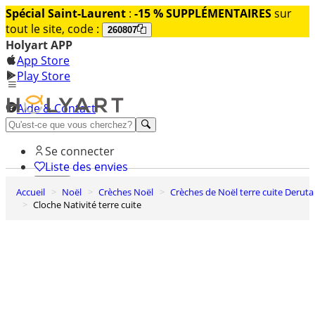
Spécial Saint-Laurent
:
-15 % SUPPLÉMENTAIRES
sur
tout le site, code :
260807
Holyart APP
App Store
Play Store
Aide & Contact
Découvrez Premium
Se connecter
Liste des envies
Accueil
Noël
Crèches Noël
Crèches de Noël terre cuite Deruta
0
Cloche Nativité terre cuite
Panier