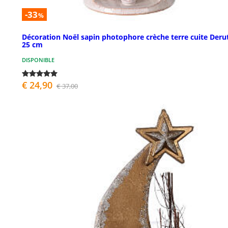
-33
%
Décoration Noël sapin photophore crèche terre cuite Deru
25 cm
DISPONIBLE
€ 24,90
€ 37,00