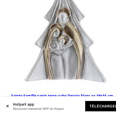
Sainte Famille sapin terre cuite Deruta blanc or 19x16 cm
DISPONIBLE
Holyart app
TÉLÉCHARGE
Découvrez maintenat l'APP de Holyart