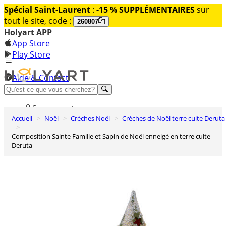
Spécial Saint-Laurent
:
-15 % SUPPLÉMENTAIRES
sur
tout le site, code :
260807
Holyart APP
App Store
Play Store
Aide & Contact
Découvrez Premium
Se connecter
Accueil
Noël
Crèches Noël
Crèches de Noël terre cuite Deruta
Liste des envies
Composition Sainte Famille et Sapin de Noël enneigé en terre cuite
0
Deruta
Panier