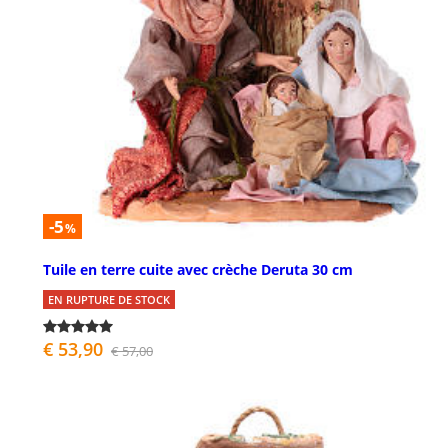
-5
%
Tuile en terre cuite avec crèche Deruta 30 cm
EN RUPTURE DE STOCK
€ 53,90
€ 57,00