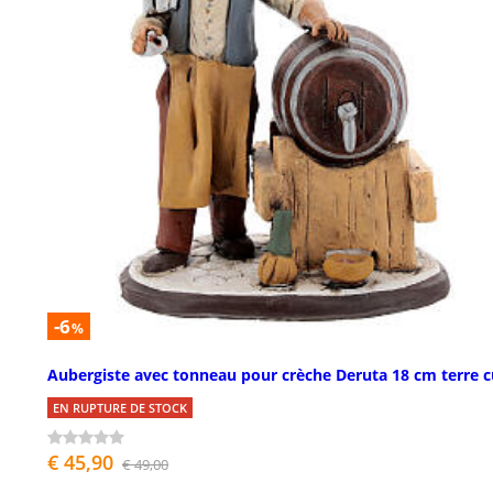
-6
%
Aubergiste avec tonneau pour crèche Deruta 18 cm terre c
EN RUPTURE DE STOCK
€ 45,90
€ 49,00