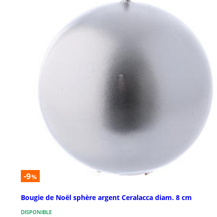
-9
%
Bougie de Noël sphère argent Ceralacca diam. 8 cm
DISPONIBLE