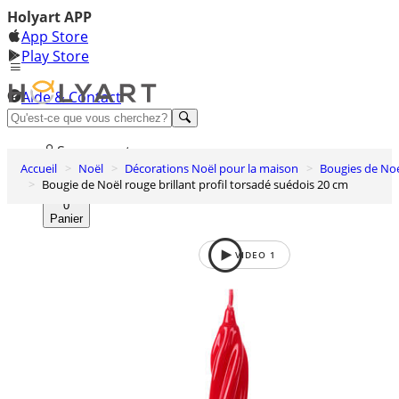
Holyart APP
App Store
Play Store
Aide & Contact
Découvrez Premium
Se connecter
Accueil
Noël
Décorations Noël pour la maison
Bougies de No
Liste des envies
Bougie de Noël rouge brillant profil torsadé suédois 20 cm
0
Panier
VIDEO
1