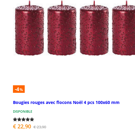
-4
%
Bougies rouges avec flocons Noël 4 pcs 100x60 mm
DISPONIBLE
€ 22,90
€ 23,90