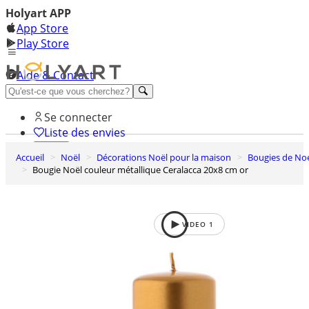
Holyart APP
App Store
Play Store
Aide & Contact
Découvrez Premium
Se connecter
Liste des envies
Accueil
Noël
Décorations Noël pour la maison
Bougies de No
0
Bougie Noël couleur métallique Ceralacca 20x8 cm or
Panier
VIDEO
1