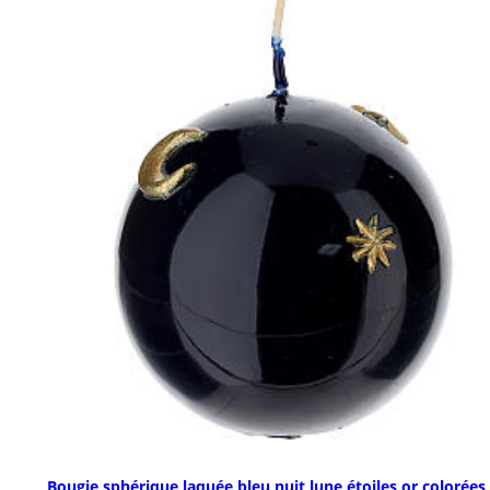
Bougie sphérique laquée bleu nuit lune étoiles or colorées 