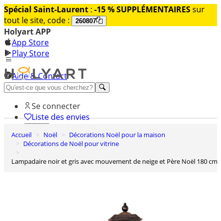
Spécial Saint-Laurent
:
-15 % SUPPLÉMENTAIRES
sur
tout le site, code :
260807
Holyart APP
App Store
Play Store
Aide & Contact
Découvrez Premium
Se connecter
Liste des envies
Accueil
Noël
Décorations Noël pour la maison
0
Décorations de Noël pour vitrine
Panier
Lampadaire noir et gris avec mouvement de neige et Père Noël 180 cm