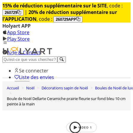
15% de réduction supplémentaire sur le SITE
, code :
|
20% de réduction supplémentaire sur
260729
l'APPLICATION
, code :
260729APP
Holyart APP
App Store
Play Store
Aide & Contact
Découvrez Premium
Se connecter
Liste des envies
Accueil
Noël
Décorations sapin de Noël
Boules de Noël de lu
0
Panier
Boule de Noël Dellarte Ceramiche prairie fleurie sur fond bleu 10 cm
peinte à la main
VIDEO
1