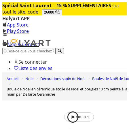
Spécial Saint-Laurent
:
-15 % SUPPLÉMENTAIRES
sur
tout le site, code :
260807
Holyart APP
App Store
Play Store
Aide & Contact
Découvrez Premium
Se connecter
Liste des envies
Accueil
Noël
Décorations sapin de Noël
Boules de Noël de lu
0
Panier
Boule de Noël en céramique étoile de Noël et bougies 10 cm peinte à la
main par Dellarte Ceramiche
VIDEO
1