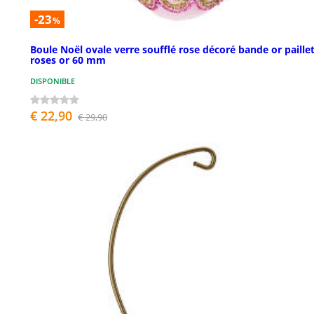
-23
%
Boule Noël ovale verre soufflé rose décoré bande or paille
roses or 60 mm
DISPONIBLE
€ 22,90
€ 29,90