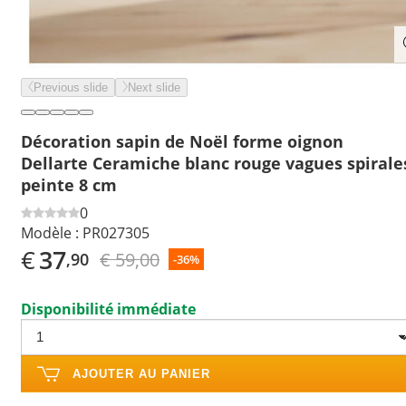
Previous slide
Next slide
Décoration sapin de Noël forme oignon
Dellarte Ceramiche blanc rouge vagues spirale
peinte 8 cm
0
Modèle :
PR027305
€
37
€ 59,00
,90
-36%
Disponibilité immédiate
AJOUTER AU PANIER