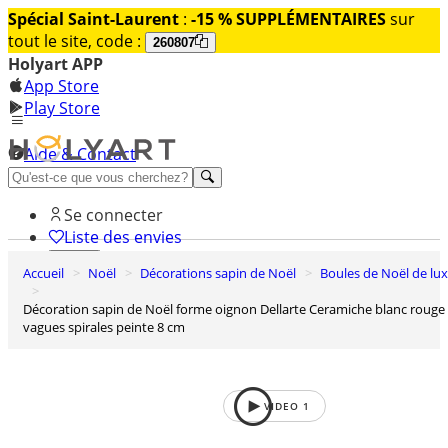
Spécial Saint-Laurent
:
-15 % SUPPLÉMENTAIRES
sur
tout le site, code :
260807
Holyart APP
App Store
Play Store
Aide & Contact
Découvrez Premium
Se connecter
Liste des envies
Accueil
Noël
Décorations sapin de Noël
Boules de Noël de lu
0
Panier
Décoration sapin de Noël forme oignon Dellarte Ceramiche blanc rouge
vagues spirales peinte 8 cm
VIDEO
1