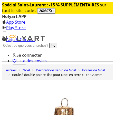
Spécial Saint-Laurent
:
-15 % SUPPLÉMENTAIRES
sur
tout le site, code :
260807
Holyart APP
App Store
Play Store
Aide & Contact
Découvrez Premium
Se connecter
Liste des envies
Accueil
Noël
Décorations sapin de Noël
Boules de Noël
0
Boule à double pointe lilas pour Noël en terre cuite 120 mm
Panier