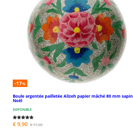
-17
%
Boule argentée pailletée Alizeh papier mâché 80 mm sapin
Noël
DISPONIBLE
€ 9,90
€ 11,90