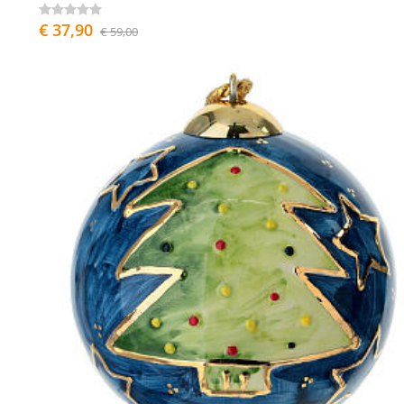
€ 37,90
€ 59,00