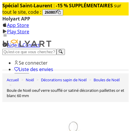
Spécial Saint-Laurent
:
-15 % SUPPLÉMENTAIRES
sur
tout le site, code :
260807
Holyart APP
App Store
Play Store
Aide & Contact
Découvrez Premium
Se connecter
Liste des envies
Accueil
Noël
Décorations sapin de Noël
Boules de Noël
0
Panier
Boule de Noël oeuf verre soufflé or satiné décoration paillettes or et
blanc 60 mm