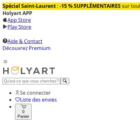
Spécial Saint-Laurent
:
-15 % SUPPLÉMENTAIRES
sur tout
Holyart APP
App Store
Play Store
Aide & Contact
Découvrez Premium
Se connecter
Liste des envies
0
Panier