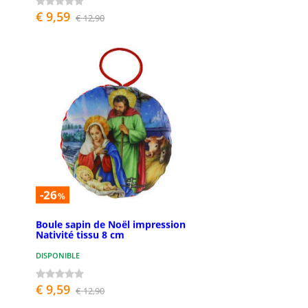
€ 9,59
€ 12,90
-26
%
Boule sapin de Noël impression
Nativité tissu 8 cm
DISPONIBLE
€ 9,59
€ 12,90