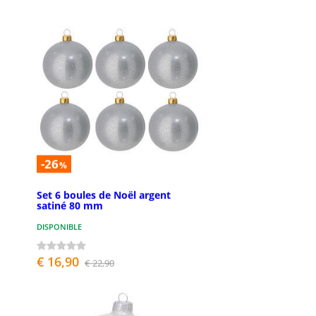
-26
%
Set 6 boules de Noël argent
satiné 80 mm
DISPONIBLE
€ 16,90
€ 22,90