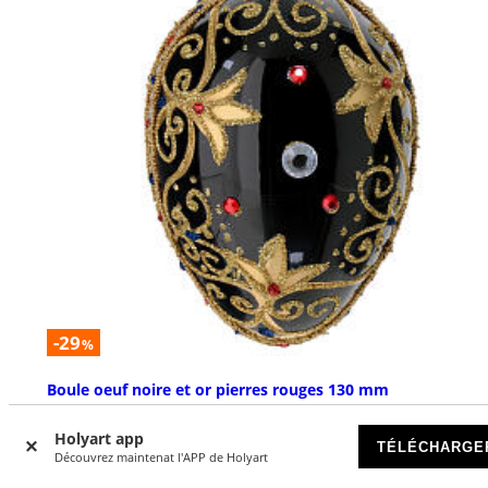
-29
%
Boule oeuf noire et or pierres rouges 130 mm
DISPONIBLE
Holyart app
TÉLÉCHARGE
Découvrez maintenat l'APP de Holyart
€ 16,90
€ 23,90