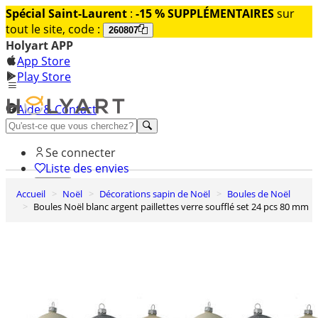
Spécial Saint-Laurent
:
-15 % SUPPLÉMENTAIRES
sur
tout le site, code :
260807
Holyart APP
App Store
Play Store
Aide & Contact
Découvrez Premium
Se connecter
Liste des envies
Accueil
Noël
Décorations sapin de Noël
Boules de Noël
0
Boules Noël blanc argent paillettes verre soufflé set 24 pcs 80 mm
Panier