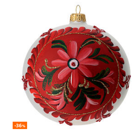
-36
%