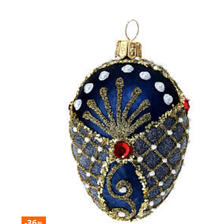
-36
%