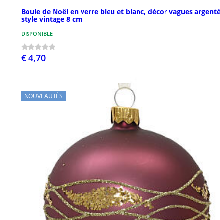
Boule de Noël en verre bleu et blanc, décor vagues argenté
style vintage 8 cm
DISPONIBLE
€ 4,70
NOUVEAUTÉS