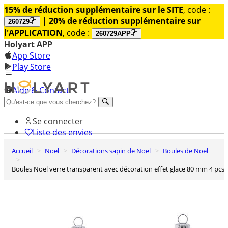
15% de réduction supplémentaire sur le SITE
, code :
|
20% de réduction supplémentaire sur
260729
l'APPLICATION
, code :
260729APP
Holyart APP
App Store
Play Store
Aide & Contact
Découvrez Premium
Se connecter
Liste des envies
Accueil
Noël
Décorations sapin de Noël
Boules de Noël
0
Panier
Boules Noël verre transparent avec décoration effet glace 80 mm 4 pcs