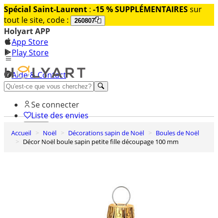
Spécial Saint-Laurent
:
-15 % SUPPLÉMENTAIRES
sur
tout le site, code :
260807
Holyart APP
App Store
Play Store
Aide & Contact
Découvrez Premium
Se connecter
Liste des envies
Accueil
Noël
Décorations sapin de Noël
Boules de Noël
0
Décor Noël boule sapin petite fille découpage 100 mm
Panier