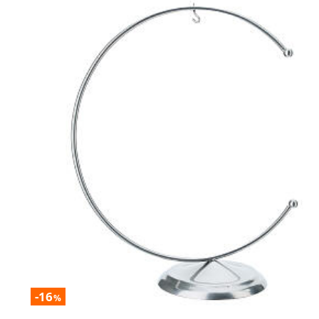
-16
%