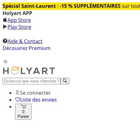
Spécial Saint-Laurent
:
-15 % SUPPLÉMENTAIRES
sur tout
Holyart APP
App Store
Play Store
Aide & Contact
Découvrez Premium
Se connecter
Liste des envies
0
Panier