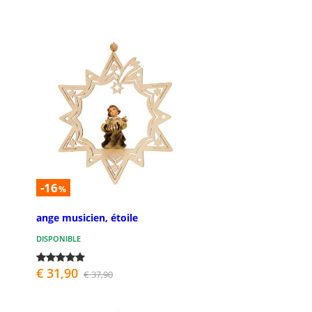
-16
%
ange musicien, étoile
DISPONIBLE
€ 31,90
€ 37,90