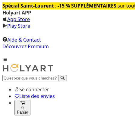
Spécial Saint-Laurent
:
-15 % SUPPLÉMENTAIRES
sur tout
Holyart APP
App Store
Play Store
Aide & Contact
Découvrez Premium
Se connecter
Liste des envies
0
Panier