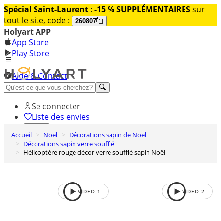
Spécial Saint-Laurent
:
-15 % SUPPLÉMENTAIRES
sur
tout le site, code :
260807
Holyart APP
App Store
Play Store
Aide & Contact
Découvrez Premium
Se connecter
Liste des envies
Accueil
Noël
Décorations sapin de Noël
0
Décorations sapin verre soufflé
Panier
Hélicoptère rouge décor verre soufflé sapin Noël
VIDEO
1
VIDEO
2