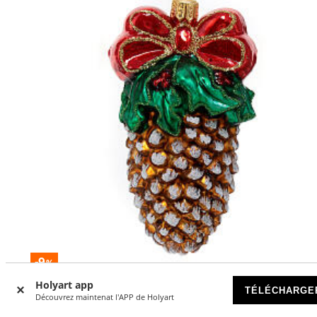
-9
%
Holyart app
TÉLÉCHARGE
Pomme de pin de Noël décoration en verre soufflé pour s
Découvrez maintenat l'APP de Holyart
de Noël