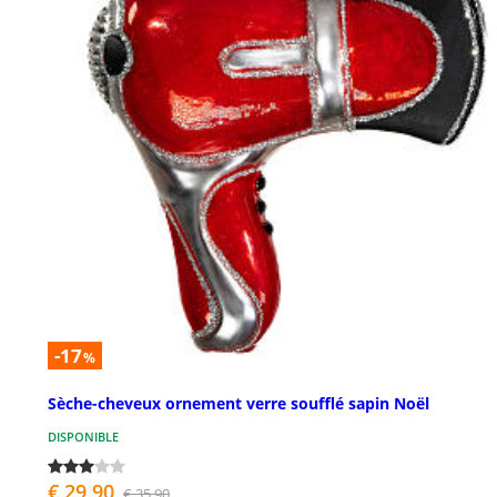
-17
%
Sèche-cheveux ornement verre soufflé sapin Noël
DISPONIBLE
€ 29,90
€ 35,90