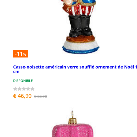
-11
%
Casse-noisette américain verre soufflé ornement de Noël 
cm
DISPONIBLE
€ 46,90
€ 52,90