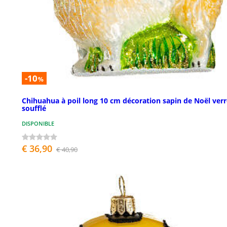
-10
%
Chihuahua à poil long 10 cm décoration sapin de Noël verr
soufflé
DISPONIBLE
€ 36,90
€ 40,90