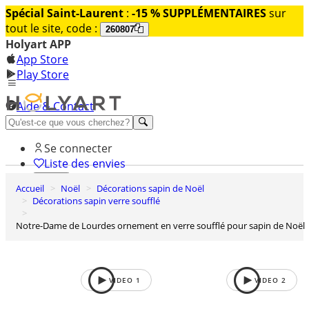
Spécial Saint-Laurent
:
-15 % SUPPLÉMENTAIRES
sur
tout le site, code :
260807
Holyart APP
App Store
Play Store
Aide & Contact
Découvrez Premium
Se connecter
Liste des envies
Accueil
Noël
Décorations sapin de Noël
0
Décorations sapin verre soufflé
Panier
Notre-Dame de Lourdes ornement en verre soufflé pour sapin de Noël
VIDEO
1
VIDEO
2