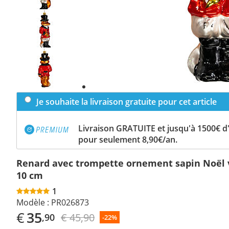
Previous
slide
Next
slide
Je souhaite la livraison gratuite pour cet article
Livraison GRATUITE et jusqu'à 1500€ 
pour seulement 8,90€/an.
Renard avec trompette ornement sapin Noël v
10 cm
1
Modèle :
PR026873
€
35
€ 45,90
,90
-22%