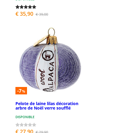
€ 35,90
€ 39,00
-7
%
Pelote de laine lilas décoration
arbre de Noël verre soufflé
DISPONIBLE
€ 27,90
€ 29,90