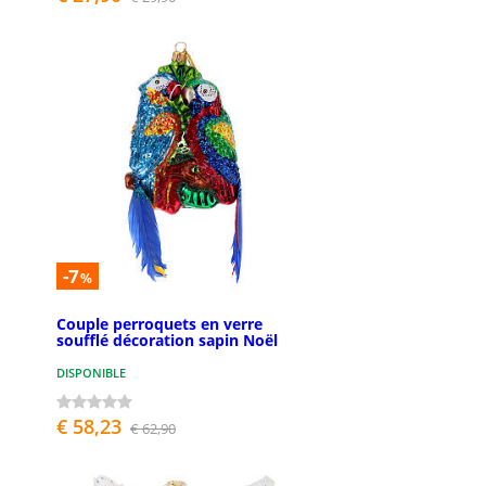
-7
%
Couple perroquets en verre
soufflé décoration sapin Noël
DISPONIBLE
€ 58,23
€ 62,90