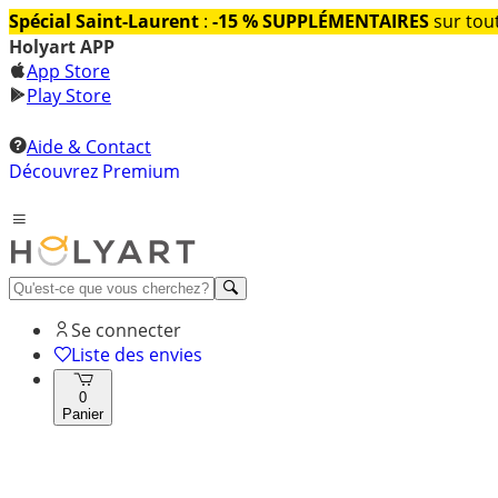
Spécial Saint-Laurent
:
-15 % SUPPLÉMENTAIRES
sur tout
Holyart APP
App Store
Play Store
Aide & Contact
Découvrez Premium
Se connecter
Liste des envies
0
Panier