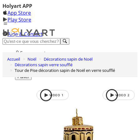
Holyart APP
App Store
Play Store
Aide & Contact
Découvrez Premium
Se connecter
Accueil
Noël
Décorations sapin de Noël
Liste des envies
Décorations sapin verre soufflé
Tour de Pise décoration sapin de Noël en verre soufflé
0
Panier
VIDEO
1
VIDEO
2