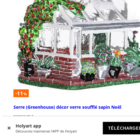
-11
%
Serre (Greenhouse) décor verre soufflé sapin Noël
DISPONIBLE
Holyart app
TÉLÉCHARGE
€ 49,90
Découvrez maintenat l'APP de Holyart
€ 55,90